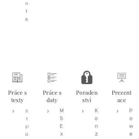
n
t
a.
Práce s
Práce s
Poraden
Prezent
texty
daty
ství
ace
M
K
P
S
S
o
o
t
E
n
w
yl
x
z
e
iz