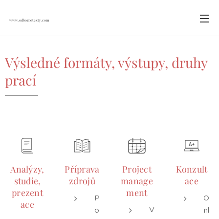
www.odbornetexty.com
Výsledné formáty, výstupy, druhy
prací
Analýzy,
Příprava
Project
Konzult
studie,
zdrojů
manage
ace
prezent
ment
P
O
ace
V
o
nl