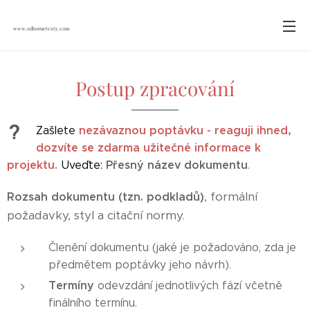
www.odbornetexty.com
Postup zpracování
nezávaznou poptávku - reaguji ihned,
Zašlete
dozvíte se zdarma užitečné informace k
projektu.
Přesný název dokumentu
Uveďte:
.
, formální
Rozsah dokumentu (tzn. podkladů)
požadavky, styl a citační normy.
Členění dokumentu (jaké je požadováno, zda je
předmětem poptávky jeho návrh).
Termíny
odevzdání jednotlivých fází včetně
finálního termínu.