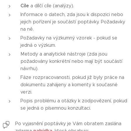
Cíle
a dílčí cíle (analýzy).
Informace o datech, zda jsou k dispozici nebo
jejich pořízení je součástí poptávky. Požadavky
na ně.
Požadavky na výzkumný vzorek - pokud se
jedná o výzkum.
Metody a analytické nástroje (zda jsou
požadovány konkrétní nebo mají být součástí
návrhu).
Fáze rozpracovanosti, pokud již byly práce na
dokumentu zahájeny a komenty k současné
verzi.
Popis problému a otázky k zodpovězení, pokud
se jedná o písemnou konzultaci.
Po vyjasnění poptávky je Vám obratem zaslána
nabídka
zdarma
, která obsahuje: